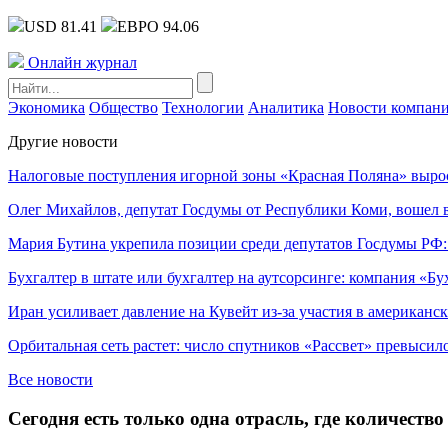
USD 81.41
ЕВРО 94.06
Онлайн журнал
Экономика
Общество
Технологии
Аналитика
Новости компан
Другие новости
Налоговые поступления игорной зоны «Красная Поляна» выро
Олег Михайлов, депутат Госдумы от Республики Коми, вошел в
Мария Бутина укрепила позиции среди депутатов Госдумы РФ:
Бухгалтер в штате или бухгалтер на аутсорсинге: компания «Бу
Иран усиливает давление на Кувейт из-за участия в американс
Орбитальная сеть растет: число спутников «Рассвет» превысил
Все новости
Сегодня есть только одна отрасль, где количество