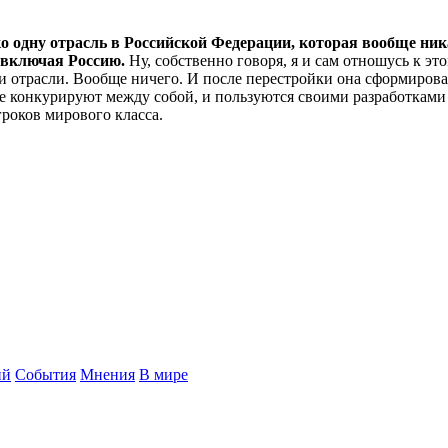
ько одну отрасль в Российской Федерации, которая вообще ник
 включая Россию.
Ну, собственно говоря, я и сам отношусь к э
и отрасли. Вообще ничего. И после перестройки она сформирова
рые конкурируют между собой, и пользуются своими разработка
роков мирового класса.
ий
События
Мнения
В мире