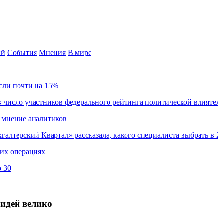
ий
События
Мнения
В мире
сли почти на 15%
 число участников федерального рейтинга политической влияте
 мнение аналитиков
хгалтерский Квартал» рассказала, какого специалиста выбрать в 
ких операциях
о 30
 идей велико