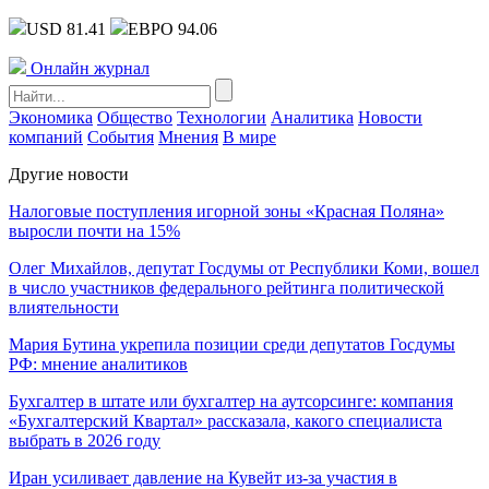
USD 81.41
ЕВРО 94.06
Онлайн журнал
Экономика
Общество
Технологии
Аналитика
Новости
компаний
События
Мнения
В мире
Другие новости
Налоговые поступления игорной зоны «Красная Поляна»
выросли почти на 15%
Олег Михайлов, депутат Госдумы от Республики Коми, вошел
в число участников федерального рейтинга политической
влиятельности
Мария Бутина укрепила позиции среди депутатов Госдумы
РФ: мнение аналитиков
Бухгалтер в штате или бухгалтер на аутсорсинге: компания
«Бухгалтерский Квартал» рассказала, какого специалиста
выбрать в 2026 году
Иран усиливает давление на Кувейт из-за участия в