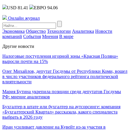
USD 81.41
ЕВРО 94.06
Онлайн журнал
Экономика
Общество
Технологии
Аналитика
Новости
компаний
События
Мнения
В мире
Другие новости
Налоговые поступления игорной зоны «Красная Поляна»
выросли почти на 15%
Олег Михайлов, депутат Госдумы от Республики Коми, вошел
в число участников федерального рейтинга политической
влиятельности
Мария Бутина укрепила позиции среди депутатов Госдумы
РФ: мнение аналитиков
Бухгалтер в штате или бухгалтер на аутсорсинге: компания
«Бухгалтерский Квартал» рассказала, какого специалиста
выбрать в 2026 году
Иран усиливает давление на Кувейт из-за участия в