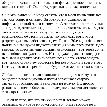
общество. Встать на эти рельсы информационное и погнать –
вперед и с песней. Это и будет реальная новая экономика.
Я не экономист и не могу сказать, что в моей концепции все
так уже ровно и складно. За ровность и складность
информационной части я отвечаю. А что касается экономики
– надо, там, отменить НДС или нет – я ответить не смогу. Для
этого нужна творческая группа, которой надо дать
возможность об этом подумать, но подумать вот в этом
разрезе: куда мы собственно идем. Если в 30-е годы было все
понятно, нам нужна индустриализация и мы рвем когти, идем
вперед. То здесь мы еще должны нарисовать – вот через 25 лет
наше общество будет таким. И тогда уже – давайте вперед с
песнями и давайте мотивировать всех на то, чтобы создать
вот такую структуру общества. Без революций и всего этого.
Потому что иначе революция будет, ее отменить невозможно.
Любая вновь освоенная технология приводит к тому, что
общество революционным путем сбрасывает старую
структуру государства и выстраивает новую. Ну, просто
развитие нашего общества в последние 2 тысячи лет является
технократическим.
… В силу того, что это птички поют и летают, может
оказаться, что новое мироустройство придет вообще не с