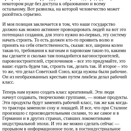
некотором роде без доступа к образованию и всему
остальному. Вот развилка, на которой человечество может
разойтись серьезно.
И моя позиция заключается в том, что наше государство
должно как можно активнее провоцировать людей на вот это
потенциал создания, для этого нужно во-первых, эту систему
начать строить. То есть должен кто-то проявить волю и
принять на себя ответственность, сказав: все, ширина колеи
такая-то, требования к вагонам и паровозам такие-то, какими
вы сделаете и сколько там понадобится вагоностроителей,
паровозостроителей, стрелочников – все это придумайте, это
ваше: ездить будем так, строить так, делать так. И второе – это
то же, что делал Советский Союз, когда нужны были рабочие.
Он из необразованных крестьян путем ликбеза делал рабочий
класс.
Теперь нам нужно создать класс креативный. Эти люди
начнут создавать, творческими группами, — новые продукты.
Эти продукты будут заменять рабочий класс, так же как когда-
то трактора заменили соху и лошадей. И все, что при Сталине
произошло с производительными силами, то же самое и в
Германии и в других странах, ставших локомотивами
индустриальной эпохи. И это же можно сделать сейчас —
прорывом в информационное поле, в постиндустриальное