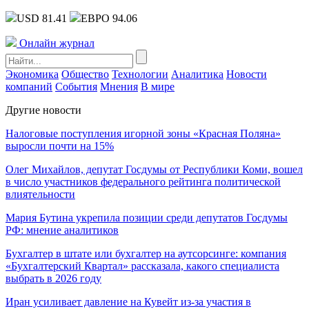
USD 81.41
ЕВРО 94.06
Онлайн журнал
Экономика
Общество
Технологии
Аналитика
Новости
компаний
События
Мнения
В мире
Другие новости
Налоговые поступления игорной зоны «Красная Поляна»
выросли почти на 15%
Олег Михайлов, депутат Госдумы от Республики Коми, вошел
в число участников федерального рейтинга политической
влиятельности
Мария Бутина укрепила позиции среди депутатов Госдумы
РФ: мнение аналитиков
Бухгалтер в штате или бухгалтер на аутсорсинге: компания
«Бухгалтерский Квартал» рассказала, какого специалиста
выбрать в 2026 году
Иран усиливает давление на Кувейт из-за участия в