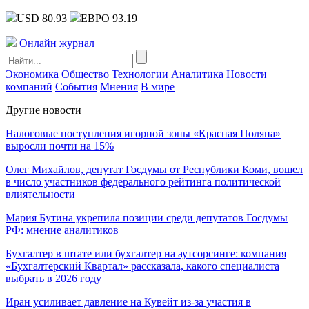
USD 80.93
ЕВРО 93.19
Онлайн журнал
Экономика
Общество
Технологии
Аналитика
Новости
компаний
События
Мнения
В мире
Другие новости
Налоговые поступления игорной зоны «Красная Поляна»
выросли почти на 15%
Олег Михайлов, депутат Госдумы от Республики Коми, вошел
в число участников федерального рейтинга политической
влиятельности
Мария Бутина укрепила позиции среди депутатов Госдумы
РФ: мнение аналитиков
Бухгалтер в штате или бухгалтер на аутсорсинге: компания
«Бухгалтерский Квартал» рассказала, какого специалиста
выбрать в 2026 году
Иран усиливает давление на Кувейт из-за участия в