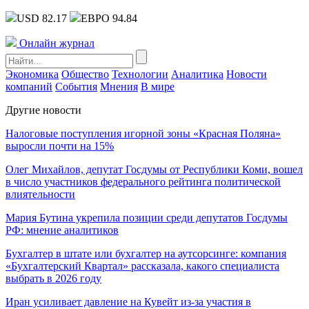
USD 82.17
ЕВРО 94.84
Онлайн журнал
Экономика
Общество
Технологии
Аналитика
Новости
компаний
События
Мнения
В мире
Другие новости
Налоговые поступления игорной зоны «Красная Поляна»
выросли почти на 15%
Олег Михайлов, депутат Госдумы от Республики Коми, вошел
в число участников федерального рейтинга политической
влиятельности
Мария Бутина укрепила позиции среди депутатов Госдумы
РФ: мнение аналитиков
Бухгалтер в штате или бухгалтер на аутсорсинге: компания
«Бухгалтерский Квартал» рассказала, какого специалиста
выбрать в 2026 году
Иран усиливает давление на Кувейт из-за участия в