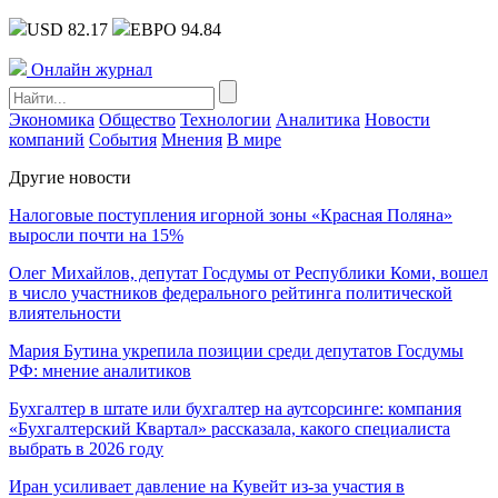
USD 82.17
ЕВРО 94.84
Онлайн журнал
Экономика
Общество
Технологии
Аналитика
Новости
компаний
События
Мнения
В мире
Другие новости
Налоговые поступления игорной зоны «Красная Поляна»
выросли почти на 15%
Олег Михайлов, депутат Госдумы от Республики Коми, вошел
в число участников федерального рейтинга политической
влиятельности
Мария Бутина укрепила позиции среди депутатов Госдумы
РФ: мнение аналитиков
Бухгалтер в штате или бухгалтер на аутсорсинге: компания
«Бухгалтерский Квартал» рассказала, какого специалиста
выбрать в 2026 году
Иран усиливает давление на Кувейт из-за участия в