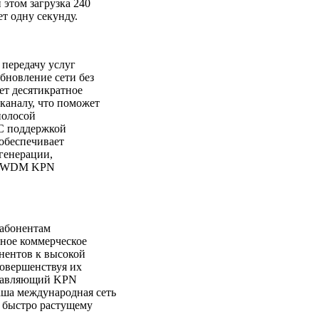
 этом загрузка 240
т одну секунду.
 передачу услуг
бновление сети без
ет десятикратное
каналу, что поможет
полосой
 С поддержкой
обеспечивает
егенерации,
ти WDM KPN
 абонентам
ное коммерческое
нентов к высокой
совершенствуя их
управляющий KPN
аша международная сеть
к быстро растущему