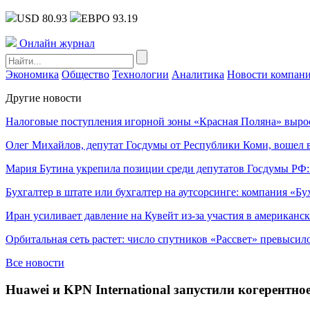
USD 80.93
ЕВРО 93.19
Онлайн журнал
Экономика
Общество
Технологии
Аналитика
Новости компан
Другие новости
Налоговые поступления игорной зоны «Красная Поляна» выро
Олег Михайлов, депутат Госдумы от Республики Коми, вошел в
Мария Бутина укрепила позиции среди депутатов Госдумы РФ:
Бухгалтер в штате или бухгалтер на аутсорсинге: компания «Бу
Иран усиливает давление на Кувейт из-за участия в американс
Орбитальная сеть растет: число спутников «Рассвет» превысил
Все новости
Huawei и KPN International запустили когерентн