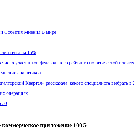
ий
События
Мнения
В мире
сли почти на 15%
 число участников федерального рейтинга политической влияте
 мнение аналитиков
хгалтерский Квартал» рассказала, какого специалиста выбрать в 
ких операциях
о 30
ое коммерческое приложение 100G