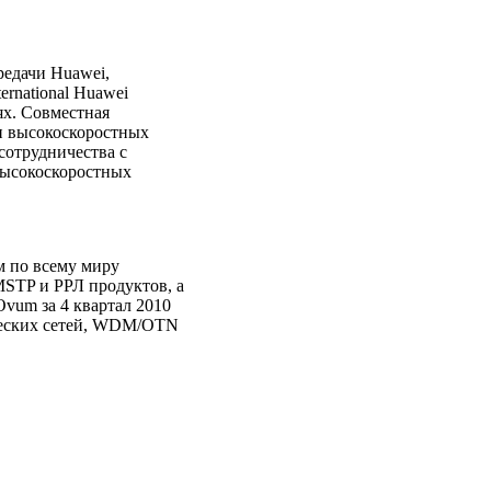
редачи Huawei,
ernational Huawei
ях. Совместная
и высокоскоростных
сотрудничества с
высокоскоростных
м по всему миру
TP и РРЛ продуктов, а
vum за 4 квартал 2010
ических сетей, WDM/OTN