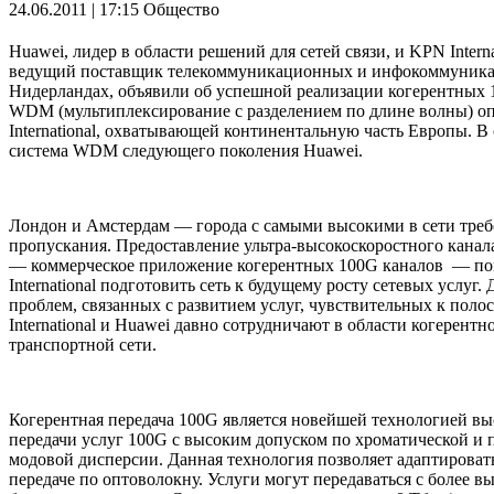
24.06.2011 | 17:15
Общество
Huawei, лидер в области решений для сетей связи, и KPN Interna
ведущий поставщик телекоммуникационных и инфокоммуника
Нидерландах, объявили об успешной реализации когерентных 
WDM (мультиплексирование с разделением по длине волны) о
International, охватывающей континентальную часть Европы. В 
система WDM следующего поколения Huawei.
Лондон и Амстердам — города с самыми высокими в сети треб
пропускания. Предоставление ультра-высокоскоростного канал
— коммерческое приложение когерентных 100G каналов — п
International подготовить сеть к будущему росту сетевых услуг.
проблем, связанных с развитием услуг, чувствительных к поло
International и Huawei давно сотрудничают в области когерентн
транспортной сети.
Когерентная передача 100G является новейшей технологией в
передачи услуг 100G с высоким допуском по хроматической и
модовой дисперсии. Данная технология позволяет адаптироват
передаче по оптоволокну. Услуги могут передаваться с более в