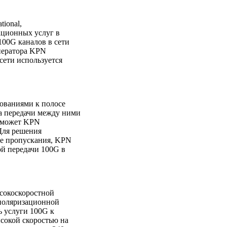
tional,
ционных услуг в
100G каналов в сети
ператора KPN
сети используется
ованиями к полосе
а передачи между ними
оможет KPN
 Для решения
се пропускания, KPN
ой передачи 100G в
ысокоскоростной
 поляризационной
ь услуги 100G к
ысокой скоростью на