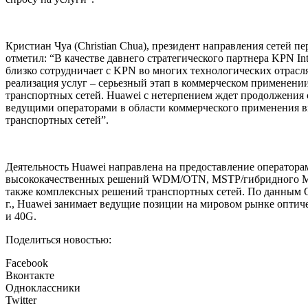
Кристиан Чуа (Christian Chua), президент направления сетей пе
отметил: “В качестве давнего стратегического партнера KPN Int
близко сотрудничает с KPN во многих технологических отрасл
реализация услуг – серьезный этап в коммерческом применени
транспортных сетей. Huawei с нетерпением ждет продолжения 
ведущими операторами в области коммерческого применения 
транспортных сетей”.
Деятельность Huawei направлена на предоставление оператора
высококачественных решений WDM/OTN, MSTP/гибридного MS
также комплексных решений транспортных сетей. По данным O
г., Huawei занимает ведущие позиции на мировом рынке опт
и 40G.
Поделиться новостью:
Facebook
Вконтакте
Одноклассники
Twitter