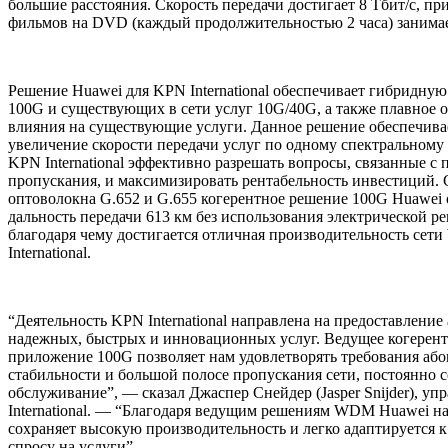
большие расстояния. Скорость передачи достигает 8 Тбит/с, при
фильмов на DVD (каждый продолжительностью 2 часа) занимае
Решение Huawei для KPN International обеспечивает гибридную
100G и существующих в сети услуг 10G/40G, а также плавное о
влияния на существующие услуги. Данное решение обеспечива
увеличение скорости передачи услуг по одному спектральному 
KPN International эффективно разрешать вопросы, связанные с 
пропускания, и максимизировать рентабельность инвестиций.
оптоволокна G.652 и G.655 когерентное решение 100G Huawei 
дальность передачи 613 км без использования электрической р
благодаря чему достигается отличная производительность се
International.
“Деятельность KPN International направлена на предоставление
надежных, быстрых и инновационных услуг. Ведущее когерент
приложение 100G позволяет нам удовлетворять требования або
стабильности и большой полосе пропускания сети, постоянно 
обслуживание”, — сказал Джаспер Снейдер (Jasper Snijder), 
International. — “Благодаря ведущим решениям WDM Huawei н
сохраняет высокую производительность и легко адаптируется 
спросу на услуги”.