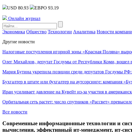
USD 80.93
ЕВРО 93.19
Онлайн журнал
Экономика
Общество
Технологии
Аналитика
Новости компан
Другие новости
Налоговые поступления игорной зоны «Красная Поляна» выро
Олег Михайлов, депутат Госдумы от Республики Коми, вошел в
Мария Бутина укрепила позиции среди депутатов Госдумы РФ:
Бухгалтер в штате или бухгалтер на аутсорсинге: компания «Бу
Иран усиливает давление на Кувейт из-за участия в американс
Орбитальная сеть растет: число спутников «Рассвет» превысил
Все новости
Современные информационные технологии и сист
вычисления, эффективный ит-менеджмент, ит-сис