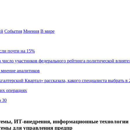
ий
События
Мнения
В мире
сли почти на 15%
 число участников федерального рейтинга политической влияте
 мнение аналитиков
хгалтерский Квартал» рассказала, какого специалиста выбрать в 
ких операциях
о 30
емы, ИТ-внедрения, информационные технологии 
темы для управления предпр