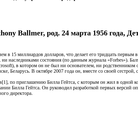
thony Ballmer, род. 24 марта 1956 года,
ием в 15 миллиардов долларов, что делает его тридцать первым 
 ни наследниками состояния (по данным журнала «Forbes»). Ба
osoft), в котором он не был ни основателем, ни родственником 
ке, Беларусь. В октябре 2007 года он, вместе со своей сестрой,
в[1], по приглашению Билла Гейтса, с которым он жил в одной к
ании Билла Гейтса. Он руководил разработкой первых версий о
ного директора.