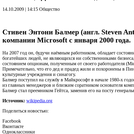
14.10.2009 | 14:15
Общество
Стивен Энтони Балмер (англ. Steven An
компании Microsoft с января 2000 года.
На 2007 год он, будучи наёмным работником, обладает состоян
богатейших людей, не являющихся ни собственниками бизнеса,
состоянием опционам, полученным от своего работодателя (Micr
Примечательно, что его дед и прадед жили и похоронены в Пинс
культурные учреждения и синагогу.
Балмер поступил на службу в Майкрософт в начале 1980-х годо
из главных менеджеров и близким соратником основателя комп
Балмер стал преемником Гейтса, заменив его на посту генераль
Источник:
wikipedia.org
Поделиться новостью:
Facebook
Вконтакте
Одноклассники