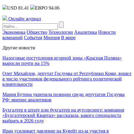
USD 81.41
ЕВРО 94.06
Онлайн журнал
Экономика
Общество
Технологии
Аналитика
Новости
компаний
События
Мнения
В мире
Другие новости
Налоговые поступления игорной зоны «Красная Поляна»
выросли почти на 15%
Олег Михайлов, депутат Госдумы от Республики Коми, вошел
в число участников федерального рейтинга политической
влиятельности
Мария Бутина укрепила позиции среди депутатов Госдумы
РФ: мнение аналитиков
Бухгалтер в штате или бухгалтер на аутсорсинге: компания
«Бухгалтерский Квартал» рассказала, какого специалиста
выбрать в 2026 году
Иран усиливает давление на Кувейт из-за участия в