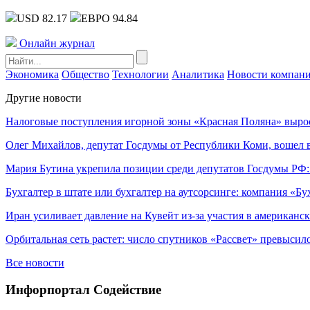
USD 82.17
ЕВРО 94.84
Онлайн журнал
Экономика
Общество
Технологии
Аналитика
Новости компан
Другие новости
Налоговые поступления игорной зоны «Красная Поляна» выро
Олег Михайлов, депутат Госдумы от Республики Коми, вошел в
Мария Бутина укрепила позиции среди депутатов Госдумы РФ:
Бухгалтер в штате или бухгалтер на аутсорсинге: компания «Бу
Иран усиливает давление на Кувейт из-за участия в американс
Орбитальная сеть растет: число спутников «Рассвет» превысил
Все новости
Инфорпортал Содействие