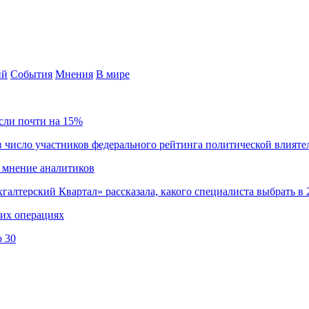
ий
События
Мнения
В мире
сли почти на 15%
 число участников федерального рейтинга политической влияте
 мнение аналитиков
хгалтерский Квартал» рассказала, какого специалиста выбрать в 
ких операциях
о 30