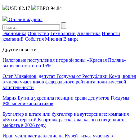
USD 82.17
ЕВРО 94.84
Онлайн журнал
Экономика
Общество
Технологии
Аналитика
Новости
компаний
События
Мнения
В мире
Другие новости
Налоговые поступления игорной зоны «Красная Поляна»
выросли почти на 15%
Олег Михайлов, депутат Госдумы от Республики Коми, вошел
в число участников федерального рейтинга политической
влиятельности
Мария Бутина укрепила позиции среди депутатов Госдумы
РФ: мнение аналитиков
Бухгалтер в штате или бухгалтер на аутсорсинге: компания
«Бухгалтерский Квартал» рассказала, какого специалиста
выбрать в 2026 году
Иран усиливает давление на Кувейт из-за участия в