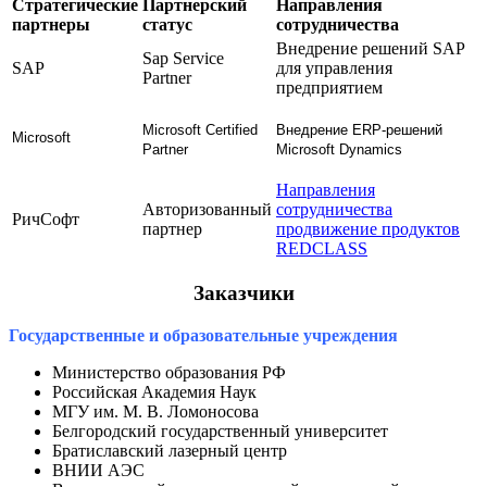
Стратегические
Партнерский
Направления
партнеры
статус
сотрудничества
Внедрение решений SAP
Sap Service
SAP
для управления
Partner
предприятием
Microsoft
Certified
Внедрение ERP-решений
Microsoft
Partner
Microsoft Dynamics
Направления
Авторизованный
сотрудничества
РичСофт
партнер
продвижение продуктов
REDCLASS
Заказчики
Государственные и образовательные учреждения
Министерство образования РФ
Российская Академия Наук
МГУ им. М. В. Ломоносова
Белгородский государственный университет
Братиславский лазерный центр
ВНИИ АЭС