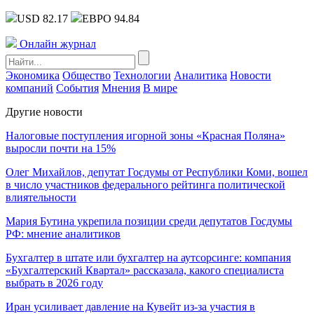
USD 82.17
ЕВРО 94.84
Онлайн журнал
Экономика
Общество
Технологии
Аналитика
Новости
компаний
События
Мнения
В мире
Другие новости
Налоговые поступления игорной зоны «Красная Поляна»
выросли почти на 15%
Олег Михайлов, депутат Госдумы от Республики Коми, вошел
в число участников федерального рейтинга политической
влиятельности
Мария Бутина укрепила позиции среди депутатов Госдумы
РФ: мнение аналитиков
Бухгалтер в штате или бухгалтер на аутсорсинге: компания
«Бухгалтерский Квартал» рассказала, какого специалиста
выбрать в 2026 году
Иран усиливает давление на Кувейт из-за участия в