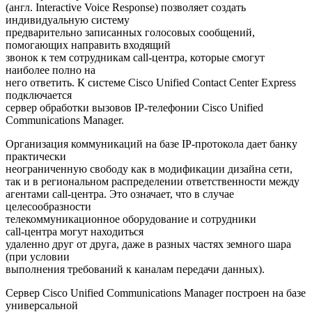
(англ. Interactive Voice Response) позволяет создать
индивидуальную систему
предварительно записанных голосовых сообщений,
помогающих направить входящий
звонок к тем сотрудникам call‑центра, которые смогут
наиболее полно на
него ответить. К системе Cisco Unified Contact Center Express
подключается
сервер обработки вызовов IP‑телефонии Cisco Unified
Communications Manager.
Организация коммуникаций на базе IP‑протокола дает банку
практически
неограниченную свободу как в модификации дизайна сети,
так и в региональном распределении ответственности между
агентами call‑центра. Это означает, что в случае
целесообразности
телекоммуникационное оборудование и сотрудники
call‑центра могут находиться
удаленно друг от друга, даже в разных частях земного шара
(при условии
выполнения требований к каналам передачи данных).
Сервер Cisco Unified Communications Manager построен на базе
универсальной