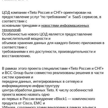
ЦОД компании «Tieto Россия и СНГ» ориентирован на
предоставление услуг “по требованию” и SaaS сервисов, в
соответствии с
основными трендами и
новостями информационных
технологий
.
Особенностью нового ЦОД является предоставление
вычислительной мощности и
объемов хранения данных для каждого бизнес-приложения в
соответствии с
требованиями к его доступности, производительности и
восстановлению.
В рамках этого проекта специалистами «Tieto Россия и СНГ»
и ВСС Group были совместно реализованы решения в части
систем хранения и
передачи данных, интегрированных в сетевую и
информационную инфраструктуру
центра обработки данных Tieto. К числу особенностей
проекта можно назвать одно
из первых в России внедрение vBlock1 — комплексного
продукта от Cisco, EMC и
VMware, созданного этими вендорами в рамках альянса