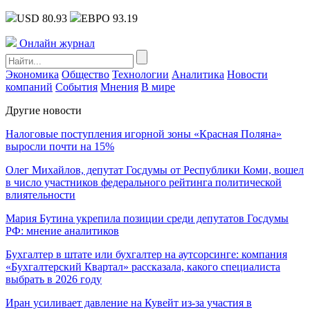
USD 80.93
ЕВРО 93.19
Онлайн журнал
Экономика
Общество
Технологии
Аналитика
Новости
компаний
События
Мнения
В мире
Другие новости
Налоговые поступления игорной зоны «Красная Поляна»
выросли почти на 15%
Олег Михайлов, депутат Госдумы от Республики Коми, вошел
в число участников федерального рейтинга политической
влиятельности
Мария Бутина укрепила позиции среди депутатов Госдумы
РФ: мнение аналитиков
Бухгалтер в штате или бухгалтер на аутсорсинге: компания
«Бухгалтерский Квартал» рассказала, какого специалиста
выбрать в 2026 году
Иран усиливает давление на Кувейт из-за участия в