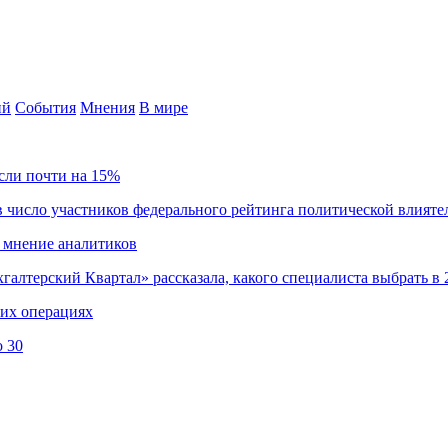
ий
События
Мнения
В мире
сли почти на 15%
 число участников федерального рейтинга политической влияте
 мнение аналитиков
хгалтерский Квартал» рассказала, какого специалиста выбрать в 
ких операциях
о 30