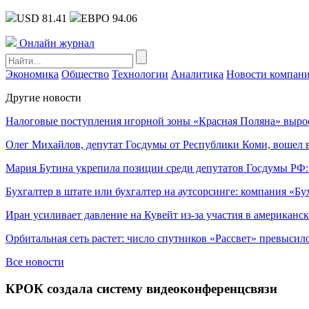
USD 81.41
ЕВРО 94.06
Онлайн журнал
Экономика
Общество
Технологии
Аналитика
Новости компан
Другие новости
Налоговые поступления игорной зоны «Красная Поляна» выро
Олег Михайлов, депутат Госдумы от Республики Коми, вошел в
Мария Бутина укрепила позиции среди депутатов Госдумы РФ:
Бухгалтер в штате или бухгалтер на аутсорсинге: компания «Бу
Иран усиливает давление на Кувейт из-за участия в американс
Орбитальная сеть растет: число спутников «Рассвет» превысил
Все новости
КРОК создала систему видеоконференцсвязи