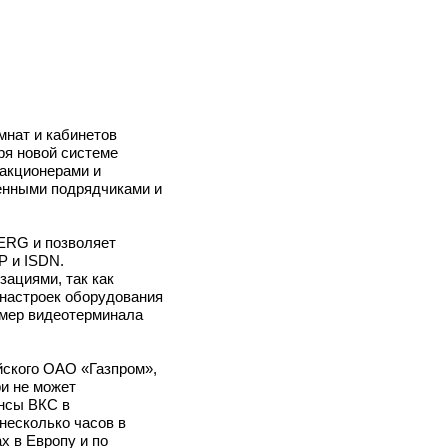
мнат и кабинетов
ря новой системе
 акционерами и
ленными подрядчиками и
ERG и позволяет
P и ISDN.
зациями, так как
 настроек оборудования
омер видеотерминала
ского ОАО «Газпром»,
ри не может
ансы ВКС в
несколько часов в
х в Европу и по