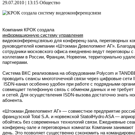
29.07.2010 | 13:15
Общество
Компания КРОК создала
информационную систему управления
видеоконференцсвязью для конференц-зала, переговорных ко
руководителей компании «Штокман Девелопмент АГ». Благода
сотрудники московского офиса ежедневно ведут переговоры с
коллегами в России, Франции, Норвегии, территориально уда
партнерами.
Система ВКС реализована на оборудовании Polycom и TANDB
проводить сеансы многоточечной связи через цифровые сети I
ISDN-канал особенно удобен при работе с подрядными органи
совмещает телефонную связь с обменом данных и не требует
и сетей. Для осуществления ISDN-вызова достаточно знать н
абонента.
«Штокман Девелопмент АГ» — совместное предприятие россий
французской Total S.A. и норвежской StatoilHydro ASA — априо
обойтись без современных технологий связи. Ежедневные се
конференц-зале и переговорных комнатах Компании занимают 
день. Это позволяет существенно сэкономить на командировка