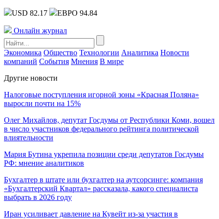
USD 82.17
ЕВРО 94.84
Онлайн журнал
Экономика
Общество
Технологии
Аналитика
Новости
компаний
События
Мнения
В мире
Другие новости
Налоговые поступления игорной зоны «Красная Поляна»
выросли почти на 15%
Олег Михайлов, депутат Госдумы от Республики Коми, вошел
в число участников федерального рейтинга политической
влиятельности
Мария Бутина укрепила позиции среди депутатов Госдумы
РФ: мнение аналитиков
Бухгалтер в штате или бухгалтер на аутсорсинге: компания
«Бухгалтерский Квартал» рассказала, какого специалиста
выбрать в 2026 году
Иран усиливает давление на Кувейт из-за участия в