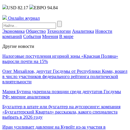
USD 82.17
ЕВРО 94.84
Онлайн журнал
Экономика
Общество
Технологии
Аналитика
Новости
компаний
События
Мнения
В мире
Другие новости
Налоговые поступления игорной зоны «Красная Поляна»
выросли почти на 15%
Олег Михайлов, депутат Госдумы от Республики Коми, вошел
в число участников федерального рейтинга политической
влиятельности
Мария Бутина укрепила позиции среди депутатов Госдумы
РФ: мнение аналитиков
Бухгалтер в штате или бухгалтер на аутсорсинге: компания
«Бухгалтерский Квартал» рассказала, какого специалиста
выбрать в 2026 году
Иран усиливает давление на Кувейт из-за участия в