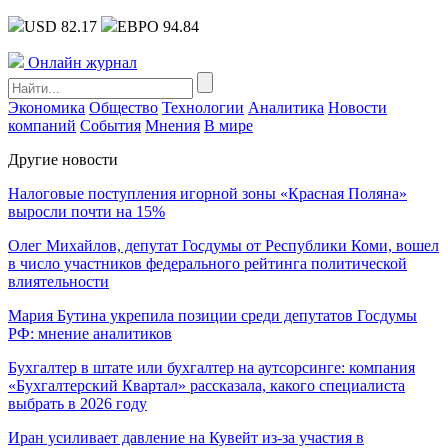
USD 82.17
ЕВРО 94.84
Онлайн журнал
Экономика
Общество
Технологии
Аналитика
Новости
компаний
События
Мнения
В мире
Другие новости
Налоговые поступления игорной зоны «Красная Поляна»
выросли почти на 15%
Олег Михайлов, депутат Госдумы от Республики Коми, вошел
в число участников федерального рейтинга политической
влиятельности
Мария Бутина укрепила позиции среди депутатов Госдумы
РФ: мнение аналитиков
Бухгалтер в штате или бухгалтер на аутсорсинге: компания
«Бухгалтерский Квартал» рассказала, какого специалиста
выбрать в 2026 году
Иран усиливает давление на Кувейт из-за участия в