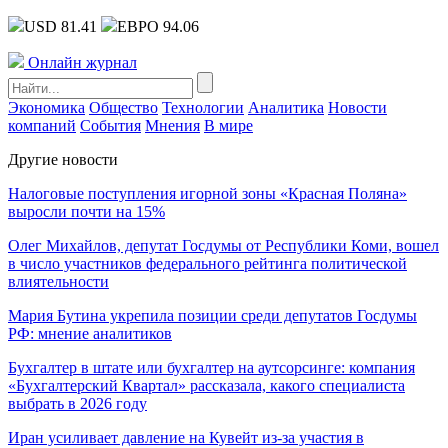
USD 81.41
ЕВРО 94.06
Онлайн журнал
Экономика
Общество
Технологии
Аналитика
Новости
компаний
События
Мнения
В мире
Другие новости
Налоговые поступления игорной зоны «Красная Поляна»
выросли почти на 15%
Олег Михайлов, депутат Госдумы от Республики Коми, вошел
в число участников федерального рейтинга политической
влиятельности
Мария Бутина укрепила позиции среди депутатов Госдумы
РФ: мнение аналитиков
Бухгалтер в штате или бухгалтер на аутсорсинге: компания
«Бухгалтерский Квартал» рассказала, какого специалиста
выбрать в 2026 году
Иран усиливает давление на Кувейт из-за участия в