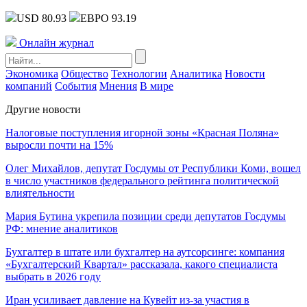
USD 80.93
ЕВРО 93.19
Онлайн журнал
Экономика
Общество
Технологии
Аналитика
Новости
компаний
События
Мнения
В мире
Другие новости
Налоговые поступления игорной зоны «Красная Поляна»
выросли почти на 15%
Олег Михайлов, депутат Госдумы от Республики Коми, вошел
в число участников федерального рейтинга политической
влиятельности
Мария Бутина укрепила позиции среди депутатов Госдумы
РФ: мнение аналитиков
Бухгалтер в штате или бухгалтер на аутсорсинге: компания
«Бухгалтерский Квартал» рассказала, какого специалиста
выбрать в 2026 году
Иран усиливает давление на Кувейт из-за участия в