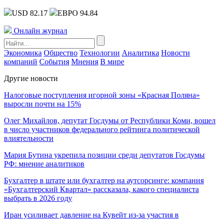
USD 82.17
ЕВРО 94.84
Онлайн журнал
Экономика
Общество
Технологии
Аналитика
Новости
компаний
События
Мнения
В мире
Другие новости
Налоговые поступления игорной зоны «Красная Поляна»
выросли почти на 15%
Олег Михайлов, депутат Госдумы от Республики Коми, вошел
в число участников федерального рейтинга политической
влиятельности
Мария Бутина укрепила позиции среди депутатов Госдумы
РФ: мнение аналитиков
Бухгалтер в штате или бухгалтер на аутсорсинге: компания
«Бухгалтерский Квартал» рассказала, какого специалиста
выбрать в 2026 году
Иран усиливает давление на Кувейт из-за участия в