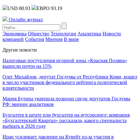
USD 80.93
ЕВРО 93.19
Онлайн журнал
Экономика
Общество
Технологии
Аналитика
Новости
компаний
События
Мнения
В мире
Другие новости
Налоговые поступления игорной зоны «Красная Поляна»
выросли почти на 15%
Олег Михайлов, депутат Госдумы от Республики Коми, вошел
в число участников федерального рейтинга политической
влиятельности
Мария Бутина укрепила позиции среди депутатов Госдумы
РФ: мнение аналитиков
Бухгалтер в штате или бухгалтер на аутсорсинге: компания
«Бухгалтерский Квартал» рассказала, какого специалиста
выбрать в 2026 году
Иран усиливает давление на Кувейт из-за участия в