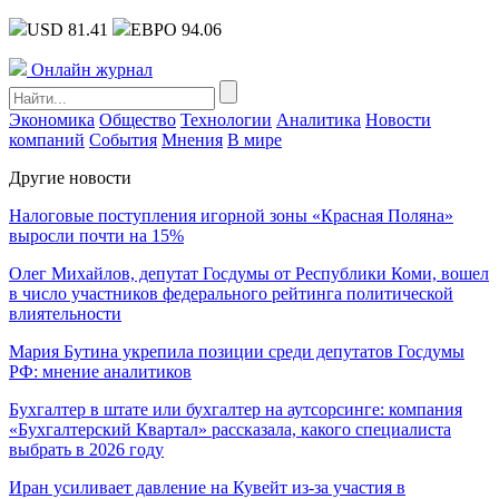
USD 81.41
ЕВРО 94.06
Онлайн журнал
Экономика
Общество
Технологии
Аналитика
Новости
компаний
События
Мнения
В мире
Другие новости
Налоговые поступления игорной зоны «Красная Поляна»
выросли почти на 15%
Олег Михайлов, депутат Госдумы от Республики Коми, вошел
в число участников федерального рейтинга политической
влиятельности
Мария Бутина укрепила позиции среди депутатов Госдумы
РФ: мнение аналитиков
Бухгалтер в штате или бухгалтер на аутсорсинге: компания
«Бухгалтерский Квартал» рассказала, какого специалиста
выбрать в 2026 году
Иран усиливает давление на Кувейт из-за участия в