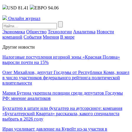
USD 81.41
ЕВРО 94.06
Онлайн журнал
Экономика
Общество
Технологии
Аналитика
Новости
компаний
События
Мнения
В мире
Другие новости
Налоговые поступления игорной зоны «Красная Поляна»
выросли почти на 15%
Олег Михайлов, депутат Госдумы от Республики Коми, вошел
в число участников федерального рейтинга политической
влиятельности
Мария Бутина укрепила позиции среди депутатов Госдумы
РФ: мнение аналитиков
Бухгалтер в штате или бухгалтер на аутсорсинге: компания
«Бухгалтерский Квартал» рассказала, какого специалиста
выбрать в 2026 году
Иран усиливает давление на Кувейт из-за участия в