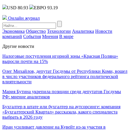
USD 80.93
ЕВРО 93.19
Онлайн журнал
Экономика
Общество
Технологии
Аналитика
Новости
компаний
События
Мнения
В мире
Другие новости
Налоговые поступления игорной зоны «Красная Поляна»
выросли почти на 15%
Олег Михайлов, депутат Госдумы от Республики Коми, вошел
в число участников федерального рейтинга политической
влиятельности
Мария Бутина укрепила позиции среди депутатов Госдумы
РФ: мнение аналитиков
Бухгалтер в штате или бухгалтер на аутсорсинге: компания
«Бухгалтерский Квартал» рассказала, какого специалиста
выбрать в 2026 году
Иран усиливает давление на Кувейт из-за участия в