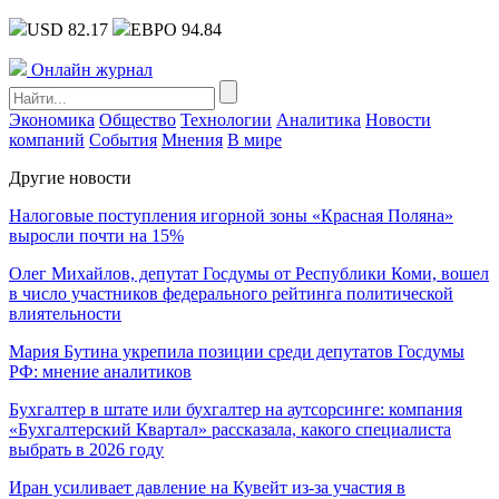
USD 82.17
ЕВРО 94.84
Онлайн журнал
Экономика
Общество
Технологии
Аналитика
Новости
компаний
События
Мнения
В мире
Другие новости
Налоговые поступления игорной зоны «Красная Поляна»
выросли почти на 15%
Олег Михайлов, депутат Госдумы от Республики Коми, вошел
в число участников федерального рейтинга политической
влиятельности
Мария Бутина укрепила позиции среди депутатов Госдумы
РФ: мнение аналитиков
Бухгалтер в штате или бухгалтер на аутсорсинге: компания
«Бухгалтерский Квартал» рассказала, какого специалиста
выбрать в 2026 году
Иран усиливает давление на Кувейт из-за участия в