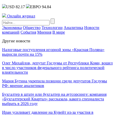
USD 82.17
ЕВРО 94.84
Онлайн журнал
Экономика
Общество
Технологии
Аналитика
Новости
компаний
События
Мнения
В мире
Другие новости
Налоговые поступления игорной зоны «Красная Поляна»
выросли почти на 15%
Олег Михайлов, депутат Госдумы от Республики Коми, вошел
в число участников федерального рейтинга политической
влиятельности
Мария Бутина укрепила позиции среди депутатов Госдумы
РФ: мнение аналитиков
Бухгалтер в штате или бухгалтер на аутсорсинге: компания
«Бухгалтерский Квартал» рассказала, какого специалиста
выбрать в 2026 году
Иран усиливает давление на Кувейт из-за участия в