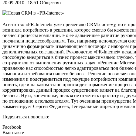
20.09.2010 | 18:51
Общество
Агентство «PR-Internet» уже применяло CRM-систему, но в про
возникла потребность в решении, которое смогло бы качествен
бизнес-процессы компании. Но ее дальнейшее развитие руково
посчитали нецелесообразным. Так, например используемая сис
динамично формировать изменяющиеся договора с набором пр
дополнительных соглашений. Руководство «PR-Internet» искал
способную внедриться в бизнес процесс максимально глубоко, 
сотрудников от выполнения рутинных задач. «Решение Micros
привлекло нас способностью легко адаптироваться под бизнес
компании и требования нашего бизнеса. Решение позволяет оп
изменения и подстраиваться под текущие потребности компан
понять, где и на каком этапе происходит торможение процесса 
корректировки, данный процесс существенно влияет на благоп
бизнеса. Ну и, конечно же, нельзя не отметить простоту и дру
по отношению к пользователям. Тут очевидны преимущества Mi
комментирует Сергей Федосеев, Генеральный директор компани
Поделиться новостью:
Facebook
Вконтакте