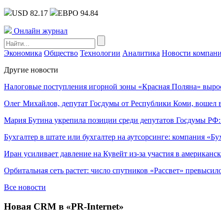
USD 82.17
ЕВРО 94.84
Онлайн журнал
Экономика
Общество
Технологии
Аналитика
Новости компан
Другие новости
Налоговые поступления игорной зоны «Красная Поляна» выро
Олег Михайлов, депутат Госдумы от Республики Коми, вошел в
Мария Бутина укрепила позиции среди депутатов Госдумы РФ:
Бухгалтер в штате или бухгалтер на аутсорсинге: компания «Бу
Иран усиливает давление на Кувейт из-за участия в американс
Орбитальная сеть растет: число спутников «Рассвет» превысил
Все новости
Новая CRM в «PR-Internet»