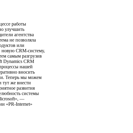
цессе работы
но улучшить
дители агентства
тема не позволяла
одуктов или
и новую CRM-систему,
тем самым разгрузив
oft Dynamics CRM
-процессы нашей
еративно вносить
ии. Теперь мы можем
и тут же внести
риятное развития
желюбность системы
crosoft», —
и «PR-Internet»