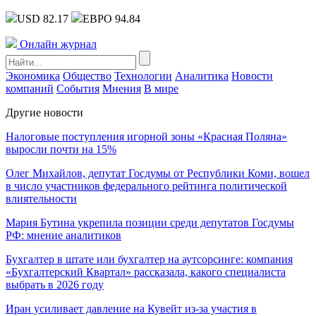
USD 82.17
ЕВРО 94.84
Онлайн журнал
Экономика
Общество
Технологии
Аналитика
Новости
компаний
События
Мнения
В мире
Другие новости
Налоговые поступления игорной зоны «Красная Поляна»
выросли почти на 15%
Олег Михайлов, депутат Госдумы от Республики Коми, вошел
в число участников федерального рейтинга политической
влиятельности
Мария Бутина укрепила позиции среди депутатов Госдумы
РФ: мнение аналитиков
Бухгалтер в штате или бухгалтер на аутсорсинге: компания
«Бухгалтерский Квартал» рассказала, какого специалиста
выбрать в 2026 году
Иран усиливает давление на Кувейт из-за участия в