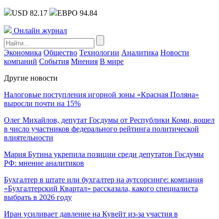
USD 82.17
ЕВРО 94.84
Онлайн журнал
Экономика
Общество
Технологии
Аналитика
Новости
компаний
События
Мнения
В мире
Другие новости
Налоговые поступления игорной зоны «Красная Поляна»
выросли почти на 15%
Олег Михайлов, депутат Госдумы от Республики Коми, вошел
в число участников федерального рейтинга политической
влиятельности
Мария Бутина укрепила позиции среди депутатов Госдумы
РФ: мнение аналитиков
Бухгалтер в штате или бухгалтер на аутсорсинге: компания
«Бухгалтерский Квартал» рассказала, какого специалиста
выбрать в 2026 году
Иран усиливает давление на Кувейт из-за участия в