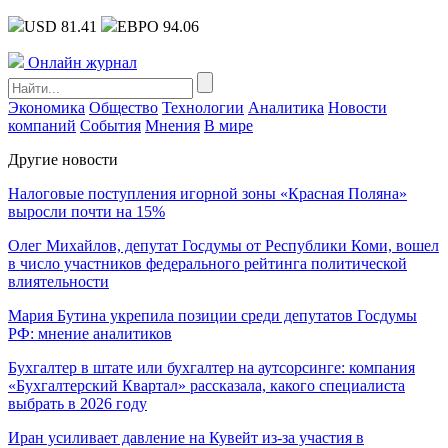
USD 81.41
ЕВРО 94.06
Онлайн журнал
Экономика
Общество
Технологии
Аналитика
Новости
компаний
События
Мнения
В мире
Другие новости
Налоговые поступления игорной зоны «Красная Поляна»
выросли почти на 15%
Олег Михайлов, депутат Госдумы от Республики Коми, вошел
в число участников федерального рейтинга политической
влиятельности
Мария Бутина укрепила позиции среди депутатов Госдумы
РФ: мнение аналитиков
Бухгалтер в штате или бухгалтер на аутсорсинге: компания
«Бухгалтерский Квартал» рассказала, какого специалиста
выбрать в 2026 году
Иран усиливает давление на Кувейт из-за участия в