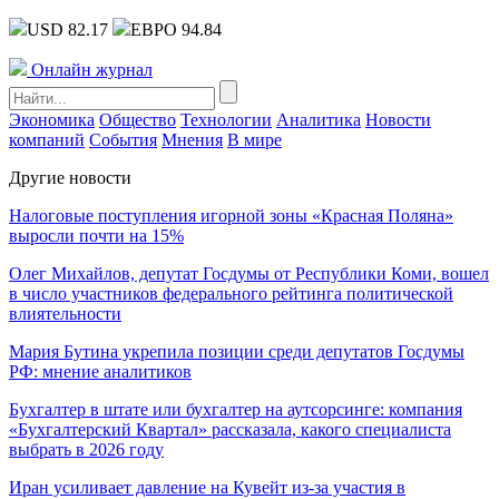
USD 82.17
ЕВРО 94.84
Онлайн журнал
Экономика
Общество
Технологии
Аналитика
Новости
компаний
События
Мнения
В мире
Другие новости
Налоговые поступления игорной зоны «Красная Поляна»
выросли почти на 15%
Олег Михайлов, депутат Госдумы от Республики Коми, вошел
в число участников федерального рейтинга политической
влиятельности
Мария Бутина укрепила позиции среди депутатов Госдумы
РФ: мнение аналитиков
Бухгалтер в штате или бухгалтер на аутсорсинге: компания
«Бухгалтерский Квартал» рассказала, какого специалиста
выбрать в 2026 году
Иран усиливает давление на Кувейт из-за участия в