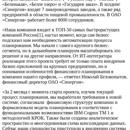
«Беленькая», «Белое озеро» и «Государев заказ». В холдинг
«Синергия» входят 7 ликероводочных заводов, а также ряд
предприятий в области пищевой промышленности. В ОАО
«Синергия» работает более 8000 сотрудников.
«Наша компания входит в ТОП-50 самых быстрорастущих
компаний России[1], настал момент, когда сам бизнес
подсказал нам необходимость автоматизации процесса
планирования. Мы начали с самого крупного бизнес-
сегмента, но в дальнейшем планируем масштабировать это
решение и на другие направления. От ИТ-интегратора
реализация этого проекта требует не только опыта внедрения
бизнес-приложений на крупных предприятиях, но и
понимания особенностей финансового планирования в
компании нашего профиля, — отметил Николай Белокопытов,
финансовый директор ОАО «Синергия».
«За 2 месяца с момента старта проекта, изучив текущий
процесс планирования, мы выработали требования к новой
системе, согласовали финансовую структуру компании и
формализовали модель планирования в соответствии с
функциональными возможностями IBM Cognos TM 1 и
методологией КРОК. Также были созданы аналитическое
пространство и многоуровневая схема консолидации данных.
Сейчас наши специалисты приступили к внедрению системы