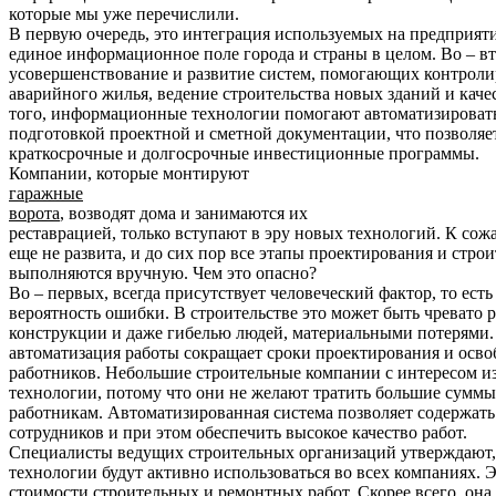
которые мы уже перечислили.
В первую очередь, это интеграция используемых на предприят
единое информационное поле города и страны в целом. Во – вт
усовершенствование и развитие систем, помогающих контролир
аварийного жилья, ведение строительства новых зданий и каче
того, информационные технологии помогают автоматизировать
подготовкой проектной и сметной документации, что позволяе
краткосрочные и долгосрочные инвестиционные программы.
Компании, которые монтируют
гаражные
ворота
, возводят дома и занимаются их
реставрацией, только вступают в эру новых технологий. К сож
еще не развита, и до сих пор все этапы проектирования и строи
выполняются вручную. Чем это опасно?
Во – первых, всегда присутствует человеческий фактор, то есть
вероятность ошибки. В строительстве это может быть чревато
конструкции и даже гибелью людей, материальными потерями. 
автоматизация работы сокращает сроки проектирования и осво
работников. Небольшие строительные компании с интересом 
технологии, потому что они не желают тратить большие суммы
работникам. Автоматизированная система позволяет содержат
сотрудников и при этом обеспечить высокое качество работ.
Специалисты ведущих строительных организаций утверждают
технологии будут активно использоваться во всех компаниях. Э
стоимости строительных и ремонтных работ. Скорее всего, она 