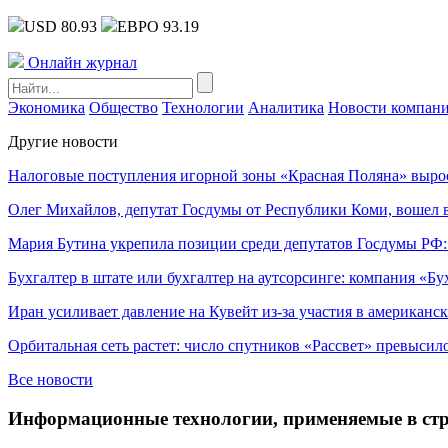
USD 80.93
ЕВРО 93.19
Онлайн журнал
Экономика
Общество
Технологии
Аналитика
Новости компан
Другие новости
Налоговые поступления игорной зоны «Красная Поляна» выро
Олег Михайлов, депутат Госдумы от Республики Коми, вошел в
Мария Бутина укрепила позиции среди депутатов Госдумы РФ:
Бухгалтер в штате или бухгалтер на аутсорсинге: компания «Бу
Иран усиливает давление на Кувейт из-за участия в американс
Орбитальная сеть растет: число спутников «Рассвет» превысил
Все новости
Информационные технологии, применяемые в стро