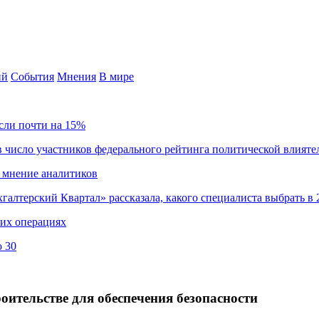
ий
События
Мнения
В мире
сли почти на 15%
 число участников федерального рейтинга политической влияте
 мнение аналитиков
хгалтерский Квартал» рассказала, какого специалиста выбрать в 
ких операциях
о 30
ительстве для обеспечения безопасности