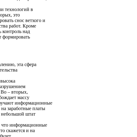
ии технологий в
орых, это
овать снос ветхого и
ства работ. Кроме
 контроль над
т формировать
алению, эта сфера
тельства
 высока
 разрушением
Во – вторых,
бождает массу
изучают информационные
 на заработные платы
ь небольшой штат
, что информационные
то скажется и на
будет