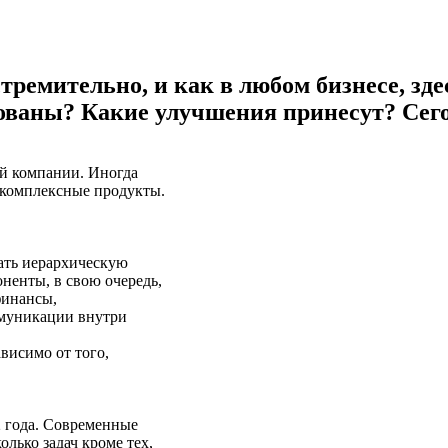
ремительно, и как в любом бизнесе, зд
ебованы? Какие улучшения принесут? Сег
й компании. Иногда
 комплексные продукты.
ать иерархическую
ненты, в свою очередь,
финансы,
ммуникации внутри
висимо от того,
2 года. Современные
лько задач кроме тех,