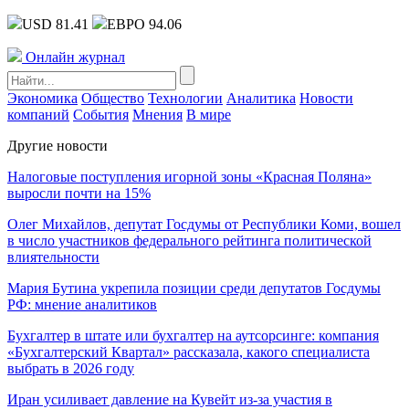
USD 81.41
ЕВРО 94.06
Онлайн журнал
Экономика
Общество
Технологии
Аналитика
Новости
компаний
События
Мнения
В мире
Другие новости
Налоговые поступления игорной зоны «Красная Поляна»
выросли почти на 15%
Олег Михайлов, депутат Госдумы от Республики Коми, вошел
в число участников федерального рейтинга политической
влиятельности
Мария Бутина укрепила позиции среди депутатов Госдумы
РФ: мнение аналитиков
Бухгалтер в штате или бухгалтер на аутсорсинге: компания
«Бухгалтерский Квартал» рассказала, какого специалиста
выбрать в 2026 году
Иран усиливает давление на Кувейт из-за участия в