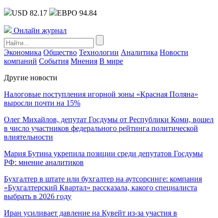
USD 82.17
ЕВРО 94.84
Онлайн журнал
Экономика
Общество
Технологии
Аналитика
Новости
компаний
События
Мнения
В мире
Другие новости
Налоговые поступления игорной зоны «Красная Поляна»
выросли почти на 15%
Олег Михайлов, депутат Госдумы от Республики Коми, вошел
в число участников федерального рейтинга политической
влиятельности
Мария Бутина укрепила позиции среди депутатов Госдумы
РФ: мнение аналитиков
Бухгалтер в штате или бухгалтер на аутсорсинге: компания
«Бухгалтерский Квартал» рассказала, какого специалиста
выбрать в 2026 году
Иран усиливает давление на Кувейт из-за участия в