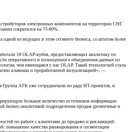
истрибуторов электронных компонентов на территории СНГ.
пании сократился на 75-80%.
 одной из ведущих в этом сегменте бизнеса, со штатом более
работали 18 OLAP-кубов, предоставляющих аналитику по
ости оперативного и полноценного объединения данных из
нология, чем имеющаяся у нас OLAP. Такой технологией стала
жатию клавиши и проработанной визуализацией», —
я Группа АТК уже сотрудничали по ряду ИТ-проектов, и
егрирующую большое количество источников информации
обной бизнес-аналитикой подразделения продаж (розничные и
ностей по работе с клиентами до продажи и рекламаций.
й: повышение качества ранжирования и сегментации