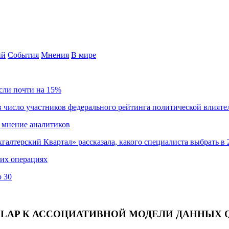
ий
События
Мнения
В мире
сли почти на 15%
 число участников федерального рейтинга политической влияте
 мнение аналитиков
хгалтерский Квартал» рассказала, какого специалиста выбрать в 
ких операциях
о 30
 OLAP К АССОЦИАТИВНОЙ МОДЕЛИ ДАННЫХ 