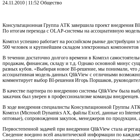
24.11.2010 | 11:52
Общество
Консультационная Группа АТК завершила проект внедрения BI
По итогам перехода с OLAP-системы на ассоциативную модель 
Компэл успешно работает на российском рынке дистрибуции эле
500 человек и крупнейшим складом электронных компонентов 
В течении достаточно долгого времени в Компэл самостоятель
продажам, финансам, складу и т.д. Однако основной минус су
разных кубов. «Выбирая новое BI-решение, мы понимали, что 
ассоциативная модель данных QlikView с отличными возможн
комментирует выбор BI-решения Игорь Поршаков, руководител
В качестве партнера по внедрению системы QlikView была вы
заказчик был уверен в профессионализме команды внедренцев.
В ходе внедрения специалисты Консультационной Группы АТ
Компэл (Microsoft Dynamics AX, файлы Excel, данные из Intern
оптовые), сопровождения закупок, менеджеров по продукции, 
Первостепенной задачей при внедрении QlikView стала агрегац
Сведение воедино всей аналитической информации по каждом