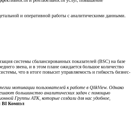
эффективности и рентабельности услуг, повышение
 детальной и оперативной работы с аналитическими данными.
изация системы сбалансированных показателей (BSC) на базе
реднего звена, и в этом плане ожидается большое количество
стемы, что в итоге повысит управляемость и гибкость бизнес-
егии мотивации пользователей к работе в QlikView. Однако
ко решают большинство аналитических задач с помощью
онной Группы АТК, которые создали для нас удобное,
 BI Компэл