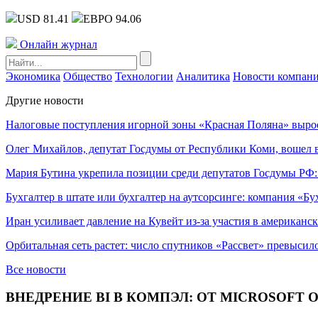
USD 81.41
ЕВРО 94.06
Онлайн журнал
Экономика
Общество
Технологии
Аналитика
Новости компан
Другие новости
Налоговые поступления игорной зоны «Красная Поляна» выро
Олег Михайлов, депутат Госдумы от Республики Коми, вошел в
Мария Бутина укрепила позиции среди депутатов Госдумы РФ:
Бухгалтер в штате или бухгалтер на аутсорсинге: компания «Бу
Иран усиливает давление на Кувейт из-за участия в американс
Орбитальная сеть растет: число спутников «Рассвет» превысил
Все новости
ВНЕДРЕНИЕ BI В КОМПЭЛ: ОТ MICROSOFT