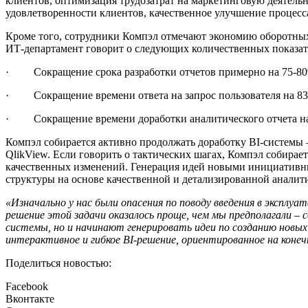
клиентов, оптимизация трудозатрат на маркетинговую деятель
удовлетворенности клиентов, качественное улучшение процесс
Кроме того, сотрудники Компэл отмечают экономию оборотных 
ИТ-департамент говорит о следующих количественных показат
· Сокращение срока разработки отчетов примерно на 75-8
· Сокращение времени ответа на запрос пользователя на 8
· Сокращение времени доработки аналитического отчета н
Компэл собирается активно продолжать доработку BI-системы 
QlikView. Если говорить о тактических шагах, Компэл собирает
качественных изменений. Генерация идей новыми инициативным
структуры на основе качественной и детализированной аналит
«Изначально у нас были опасения по поводу введения в эксплу
решение этой задачи оказалось проще, чем мы предполагали – 
системы, но и начинают генерировать идеи по созданию новых
интерактивное и гибкое
BI
-решение, ориентированное на коне
Поделиться новостью:
Facebook
Вконтакте