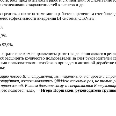
ность, рост продуктивности работы с клиентами, отслеживание 
а отслеживания задолженностей клиентов и др.
средств, а также оптимизацию рабочего времени за счет более
елях эффективности внедрения BI-системы QlikView:
0%
3,3%
а 92,9%
– стратегическим направлением развития решения является реал
ся расширить количество пользователей за счет руководителей с
и пользователями неизбежно приведет к активной доработке си
ики.
атацию нового BI инструмента, мы тщательно планировали страт
сотрудники, воспользовавшись QlikView несколько раз, не толь
 приложений. В этом большая заслуга специалистов Консультаци
чного пользователя», —
Игорь Поршаков, руководитель группы