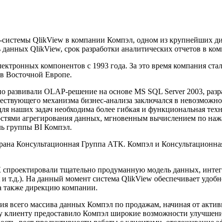
-системы QlikView в компании Компэл, одном из крупнейших д
данных QlikView, срок разработки аналитических отчетов в ком
ктронных компонентов с 1993 года. За это время компания стала
в Восточной Европе.
но развивали OLAP-решение на основе MS SQL Server 2003, раз
ществующего механизма бизнес-анализа заключался в невозможн
для наших задач необходима более гибкая и функциональная тех
остями агрегирования данных, мгновенным вычислением по на
ь группы BI Компэл.
брана Консультационная Группа АТК. Компэл и Консультационна
К спроектировали тщательно продуманную модель данных, инт
et и т.д.). На данный момент система QlikView обеспечивает уд
а также дирекцию компании.
ия всего массива данных Компэл по продажам, начиная от актив
у клиенту предоставило Компэл широкие возможности улучшени