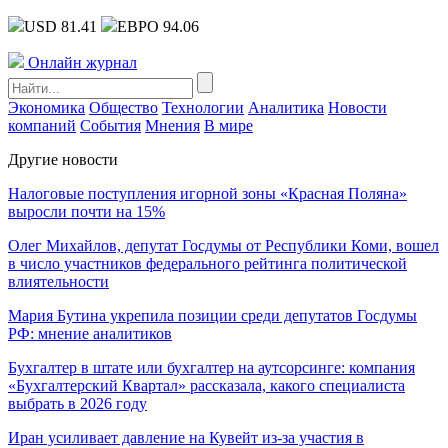
USD 81.41
ЕВРО 94.06
Онлайн журнал
Экономика
Общество
Технологии
Аналитика
Новости
компаний
События
Мнения
В мире
Другие новости
Налоговые поступления игорной зоны «Красная Поляна»
выросли почти на 15%
Олег Михайлов, депутат Госдумы от Республики Коми, вошел
в число участников федерального рейтинга политической
влиятельности
Мария Бутина укрепила позиции среди депутатов Госдумы
РФ: мнение аналитиков
Бухгалтер в штате или бухгалтер на аутсорсинге: компания
«Бухгалтерский Квартал» рассказала, какого специалиста
выбрать в 2026 году
Иран усиливает давление на Кувейт из-за участия в