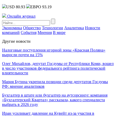
USD 80.93
ЕВРО 93.19
Онлайн журнал
Экономика
Общество
Технологии
Аналитика
Новости
компаний
События
Мнения
В мире
Другие новости
Налоговые поступления игорной зоны «Красная Поляна»
выросли почти на 15%
Олег Михайлов, депутат Госдумы от Республики Коми, вошел
в число участников федерального рейтинга политической
влиятельности
Мария Бутина укрепила позиции среди депутатов Госдумы
РФ: мнение аналитиков
Бухгалтер в штате или бухгалтер на аутсорсинге: компания
«Бухгалтерский Квартал» рассказала, какого специалиста
выбрать в 2026 году
Иран усиливает давление на Кувейт из-за участия в