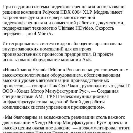
При создании системы видеоконференцсвязи использовано
решение компании Polycom HDX 8004 XLP. Модель имеет
встроенные функции сервера многоточечной
видеоконференцсвязи и совместной работы с документами,
поддерживает технологию Ultimate HDvideo. Скорость
передачи — до 4 Мбит/с.
Интегрированная система видеонаблюдения организована
внутри заводских помещений для контроля
производственных процессов предприятия. В проекте
использовано оборудование компании Axis.
«Новый завод Hyundai Motor в России оснащен современным
высокотехнологичным оборудованием, обеспечивающим
высокий уровень автоматизации производственных
процессов, — говорит Пак Сун Чжин, руководитель отдела IT
ООО «Хендэ Мотор Мануфактуринг Рус». — Созданная
специалистами АМТ-ГРУП телекоммуникационная
инфраструктура стала надежной базой для работы
комплексных систем управления производством».
«Мы благодарны за возможность реализации столь важного
для компании «Хендэ Мотор Мануфактуринг Рус» проекта и
высоко ценим оказанное доверие, — прокомментировал итоги