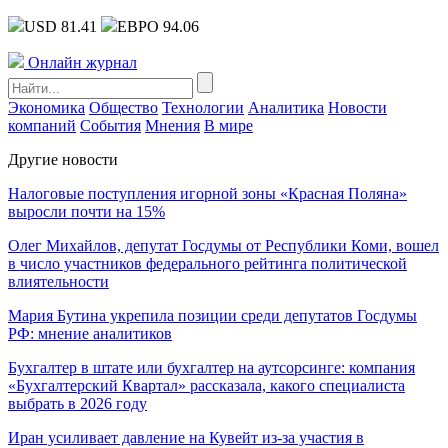
USD 81.41
ЕВРО 94.06
Онлайн журнал
Экономика
Общество
Технологии
Аналитика
Новости
компаний
События
Мнения
В мире
Другие новости
Налоговые поступления игорной зоны «Красная Поляна»
выросли почти на 15%
Олег Михайлов, депутат Госдумы от Республики Коми, вошел
в число участников федерального рейтинга политической
влиятельности
Мария Бутина укрепила позиции среди депутатов Госдумы
РФ: мнение аналитиков
Бухгалтер в штате или бухгалтер на аутсорсинге: компания
«Бухгалтерский Квартал» рассказала, какого специалиста
выбрать в 2026 году
Иран усиливает давление на Кувейт из-за участия в