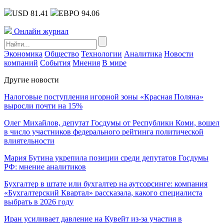
USD 81.41
ЕВРО 94.06
Онлайн журнал
Экономика
Общество
Технологии
Аналитика
Новости
компаний
События
Мнения
В мире
Другие новости
Налоговые поступления игорной зоны «Красная Поляна»
выросли почти на 15%
Олег Михайлов, депутат Госдумы от Республики Коми, вошел
в число участников федерального рейтинга политической
влиятельности
Мария Бутина укрепила позиции среди депутатов Госдумы
РФ: мнение аналитиков
Бухгалтер в штате или бухгалтер на аутсорсинге: компания
«Бухгалтерский Квартал» рассказала, какого специалиста
выбрать в 2026 году
Иран усиливает давление на Кувейт из-за участия в