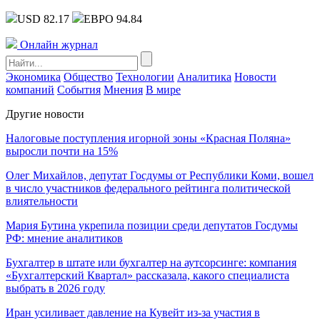
USD 82.17
ЕВРО 94.84
Онлайн журнал
Экономика
Общество
Технологии
Аналитика
Новости
компаний
События
Мнения
В мире
Другие новости
Налоговые поступления игорной зоны «Красная Поляна»
выросли почти на 15%
Олег Михайлов, депутат Госдумы от Республики Коми, вошел
в число участников федерального рейтинга политической
влиятельности
Мария Бутина укрепила позиции среди депутатов Госдумы
РФ: мнение аналитиков
Бухгалтер в штате или бухгалтер на аутсорсинге: компания
«Бухгалтерский Квартал» рассказала, какого специалиста
выбрать в 2026 году
Иран усиливает давление на Кувейт из-за участия в