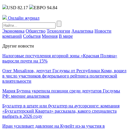
USD 82.17
ЕВРО 94.84
Онлайн журнал
Экономика
Общество
Технологии
Аналитика
Новости
компаний
События
Мнения
В мире
Другие новости
Налоговые поступления игорной зоны «Красная Поляна»
выросли почти на 15%
Олег Михайлов, депутат Госдумы от Республики Коми, вошел
в число участников федерального рейтинга политической
влиятельности
Мария Бутина укрепила позиции среди депутатов Госдумы
РФ: мнение аналитиков
Бухгалтер в штате или бухгалтер на аутсорсинге: компания
«Бухгалтерский Квартал» рассказала, какого специалиста
выбрать в 2026 году
Иран усиливает давление на Кувейт из-за участия в