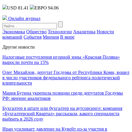
USD 81.41
ЕВРО 94.06
Онлайн журнал
Экономика
Общество
Технологии
Аналитика
Новости
компаний
События
Мнения
В мире
Другие новости
Налоговые поступления игорной зоны «Красная Поляна»
выросли почти на 15%
Олег Михайлов, депутат Госдумы от Республики Коми, вошел
в число участников федерального рейтинга политической
влиятельности
Мария Бутина укрепила позиции среди депутатов Госдумы
РФ: мнение аналитиков
Бухгалтер в штате или бухгалтер на аутсорсинге: компания
«Бухгалтерский Квартал» рассказала, какого специалиста
выбрать в 2026 году
Иран усиливает давление на Кувейт из-за участия в