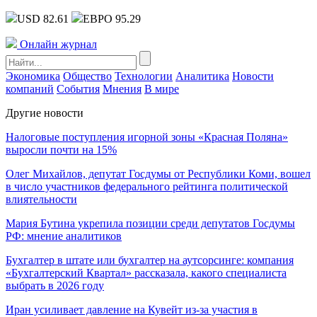
USD 82.61
ЕВРО 95.29
Онлайн журнал
Экономика
Общество
Технологии
Аналитика
Новости
компаний
События
Мнения
В мире
Другие новости
Налоговые поступления игорной зоны «Красная Поляна»
выросли почти на 15%
Олег Михайлов, депутат Госдумы от Республики Коми, вошел
в число участников федерального рейтинга политической
влиятельности
Мария Бутина укрепила позиции среди депутатов Госдумы
РФ: мнение аналитиков
Бухгалтер в штате или бухгалтер на аутсорсинге: компания
«Бухгалтерский Квартал» рассказала, какого специалиста
выбрать в 2026 году
Иран усиливает давление на Кувейт из-за участия в