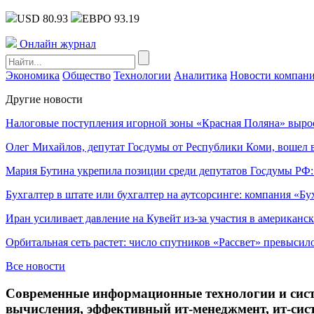
USD 80.93
ЕВРО 93.19
Онлайн журнал
Экономика
Общество
Технологии
Аналитика
Новости компан
Другие новости
Налоговые поступления игорной зоны «Красная Поляна» выро
Олег Михайлов, депутат Госдумы от Республики Коми, вошел в
Мария Бутина укрепила позиции среди депутатов Госдумы РФ:
Бухгалтер в штате или бухгалтер на аутсорсинге: компания «Бу
Иран усиливает давление на Кувейт из-за участия в американс
Орбитальная сеть растет: число спутников «Рассвет» превысил
Все новости
Современные информационные технологии и сист
вычисления, эффективный ит-менеджмент, ит-сис