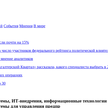
ий
События
Мнения
В мире
сли почти на 15%
 число участников федерального рейтинга политической влияте
 мнение аналитиков
хгалтерский Квартал» рассказала, какого специалиста выбрать в 
ких операциях
о 30
емы, ИТ-внедрения, информационные технологии 
темы для управления предпр