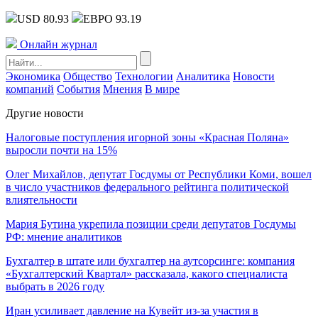
USD 80.93
ЕВРО 93.19
Онлайн журнал
Экономика
Общество
Технологии
Аналитика
Новости
компаний
События
Мнения
В мире
Другие новости
Налоговые поступления игорной зоны «Красная Поляна»
выросли почти на 15%
Олег Михайлов, депутат Госдумы от Республики Коми, вошел
в число участников федерального рейтинга политической
влиятельности
Мария Бутина укрепила позиции среди депутатов Госдумы
РФ: мнение аналитиков
Бухгалтер в штате или бухгалтер на аутсорсинге: компания
«Бухгалтерский Квартал» рассказала, какого специалиста
выбрать в 2026 году
Иран усиливает давление на Кувейт из-за участия в