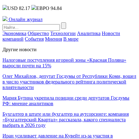
USD 82.17
ЕВРО 94.84
Онлайн журнал
Экономика
Общество
Технологии
Аналитика
Новости
компаний
События
Мнения
В мире
Другие новости
Налоговые поступления игорной зоны «Красная Поляна»
выросли почти на 15%
Олег Михайлов, депутат Госдумы от Республики Коми, вошел
в число участников федерального рейтинга политической
влиятельности
Мария Бутина укрепила позиции среди депутатов Госдумы
РФ: мнение аналитиков
Бухгалтер в штате или бухгалтер на аутсорсинге: компания
«Бухгалтерский Квартал» рассказала, какого специалиста
выбрать в 2026 году
Иран усиливает давление на Кувейт из-за участия в