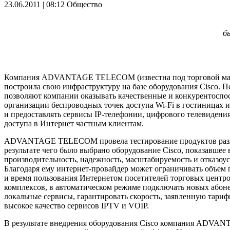
23.06.2011 | 08:12
Общество
б
Компания ADVANTAGE TELECOM (известна под торговой м
построила свою инфраструктуру на базе оборудования Cisco. 
позволяют компании оказывать качественные и конкурентоспо
организации беспроводных точек доступа Wi-Fi в гостиницах 
и предоставлять сервисы IP-телефонии, цифрового телевидени
доступа в Интернет частным клиентам.
ADVANTAGE TELECOM провела тестирование продуктов разл
результате чего было выбрано оборудование Cisco, показавшее
производительность, надежность, масштабируемость и отказоус
Благодаря ему интернет-провайдер может ограничивать объем 
и время пользования Интернетом посетителей торговых центр
комплексов, в автоматическом режиме подключать новых абоне
локальные сервисы, гарантировать скорость, заявленную тари
высокое качество сервисов IPTV и VOIP.
В результате внедрения оборудования Cisco компания AD