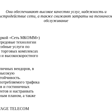
Они обеспечивают высокое качество услуг, надежность и
ыстродействие сети, а также снижают затраты на техническ
обслуживание
аркой «Сеть МКОММ»)
Передовые технологии
собные услуги по
и торговых комплексах
я и высокоскоростного
ичных вендоров, в
 высокую
тойчивость.
потребляемого трафика
ов и гостиничных
нтов и настраивать
фным планом, а также
VANTAGE TELECOM