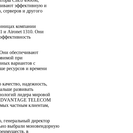
торы Cisco 4900М,
чивают эффективную и
 серверов и другого
тиницах компании
и Aironet 1310. Они
 эффективность
 Они обеспечивают
язвимой при
вных вариантов с
ше ресурсов и времени
ачество, надежность,
дальше развивать
нологий лидера мировой
ния ADVANTAGE TELECOM
емых частным клиентам,
 генеральный директор
но выбрали моновендорную
преимуществ, в