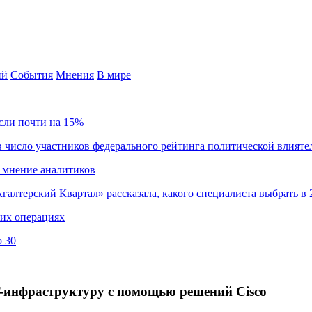
ий
События
Мнения
В мире
сли почти на 15%
 число участников федерального рейтинга политической влияте
 мнение аналитиков
хгалтерский Квартал» рассказала, какого специалиста выбрать в 
ких операциях
о 30
нфраструктуру с помощью решений Cisco