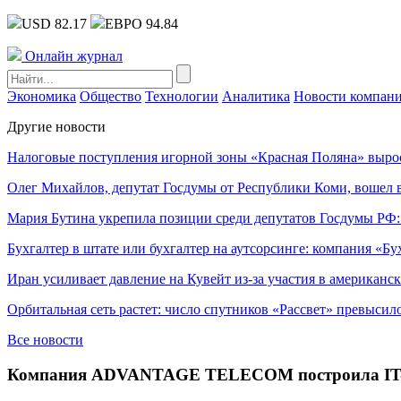
USD 82.17
ЕВРО 94.84
Онлайн журнал
Экономика
Общество
Технологии
Аналитика
Новости компан
Другие новости
Налоговые поступления игорной зоны «Красная Поляна» выро
Олег Михайлов, депутат Госдумы от Республики Коми, вошел в
Мария Бутина укрепила позиции среди депутатов Госдумы РФ:
Бухгалтер в штате или бухгалтер на аутсорсинге: компания «Бу
Иран усиливает давление на Кувейт из-за участия в американс
Орбитальная сеть растет: число спутников «Рассвет» превысил
Все новости
Компания ADVANTAGE TELECOM построила IT-и