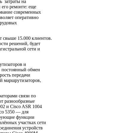
ь затраты на
 его ремонте: еще
зование современных
зволяет оперативно
трудовых
свыше 15.000 клиентов.
сти решений, будет
гистральной сети и
тизаторов и
и постоянный обмен
рость передачи
й маршрутизаторов,
аторами связи по
ют разнообразные
02 и Cisco ASR 1004
co 5350 — для
ирующие функции
алённых участках сети
соединения устройств