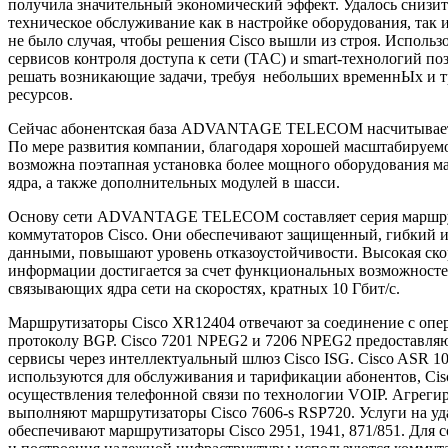
получила значительный экономический эффект. Удалось снизит
техническое обслуживание как в настройке оборудования, так и
не было случая, чтобы решения Cisco вышли из строя. Исполь
сервисов контроля доступа к сети (TAC) и smart-технологий по
решать возникающие задачи, требуя небольших временнЫх и 
ресурсов.
Сейчас абонентская база ADVANTAGE TELECOM насчитывает 
По мере развития компании, благодаря хорошей масштабируемо
возможна поэтапная установка более мощного оборудования ма
ядра, а также дополнительных модулей в шасси.
Основу сети ADVANTAGE TELECOM составляет серия маршру
коммутаторов Cisco. Они обеспечивают защищенный, гибкий 
данными, повышают уровень отказоустойчивости. Высокая ско
информации достигается за счет функциональных возможносте
связывающих ядра сети на скоростях, кратных 10 Гбит/с.
Маршрутизаторы Cisco XR12404 отвечают за соединение с опер
протоколу BGP. Cisco 7201 NPEG2 и 7206 NPEG2 предоставля
сервисы через интеллектуальный шлюз Cisco ISG. Cisco ASR 10
используются для обслуживания и тарификации абонентов, Cis
осуществления телефонной связи по технологии VOIP. Агрег
выполняют маршрутизаторы Cisco 7606-s RSP720. Услуги на уд
обеспечивают маршрутизаторы Cisco 2951, 1941, 871/851. Для 