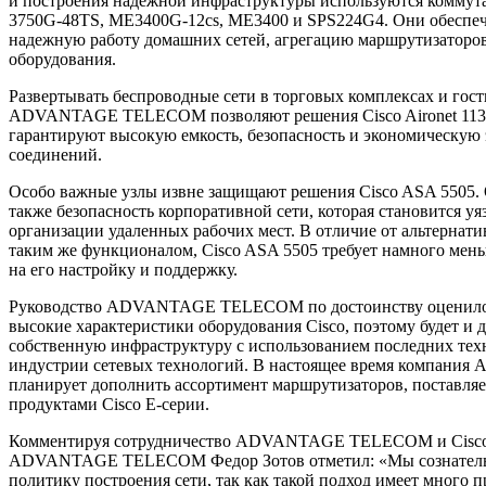
и построения надежной инфраструктуры используются коммута
3750G-48TS, ME3400G-12cs, ME3400 и SPS224G4. Они обеспе
надежную работу домашних сетей, агрегацию маршрутизаторов,
оборудования.
Развертывать беспроводные сети в торговых комплексах и гос
ADVANTAGE TELECOM позволяют решения Cisco Aironet 1131 
гарантируют высокую емкость, безопасность и экономическую
соединений.
Особо важные узлы извне защищают решения Cisco ASA 5505.
также безопасность корпоративной сети, которая становится у
организации удаленных рабочих мест. В отличие от альтернати
таким же функционалом, Cisco ASA 5505 требует намного мень
на его настройку и поддержку.
Руководство ADVANTAGE TELECOM по достоинству оценило к
высокие характеристики оборудования Cisco, поэтому будет и 
собственную инфраструктуру с использованием последних тех
индустрии сетевых технологий. В настоящее время компа
планирует дополнить ассортимент маршрутизаторов, поставля
продуктами Cisco Е-серии.
Комментируя сотрудничество ADVANTAGE TELECOM и Cisco,
ADVANTAGE TELECOM Федор Зотов отметил: «Мы сознатель
политику построения сети, так как такой подход имеет много 