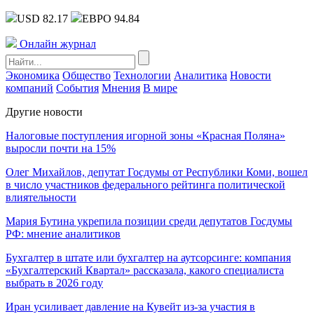
USD 82.17
ЕВРО 94.84
Онлайн журнал
Экономика
Общество
Технологии
Аналитика
Новости
компаний
События
Мнения
В мире
Другие новости
Налоговые поступления игорной зоны «Красная Поляна»
выросли почти на 15%
Олег Михайлов, депутат Госдумы от Республики Коми, вошел
в число участников федерального рейтинга политической
влиятельности
Мария Бутина укрепила позиции среди депутатов Госдумы
РФ: мнение аналитиков
Бухгалтер в штате или бухгалтер на аутсорсинге: компания
«Бухгалтерский Квартал» рассказала, какого специалиста
выбрать в 2026 году
Иран усиливает давление на Кувейт из-за участия в