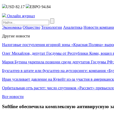
USD 82.17
ЕВРО 94.84
Онлайн журнал
Экономика
Общество
Технологии
Аналитика
Новости компан
Другие новости
Налоговые поступления игорной зоны «Красная Поляна» выро
Олег Михайлов, депутат Госдумы от Республики Коми, вошел в
Мария Бутина укрепила позиции среди депутатов Госдумы РФ:
Бухгалтер в штате или бухгалтер на аутсорсинге: компания «Бу
Иран усиливает давление на Кувейт из-за участия в американс
Орбитальная сеть растет: число спутников «Рассвет» превысил
Все новости
Softline обеспечила комплексную антивирусную 