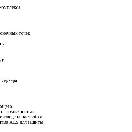
 комплекса
конечных точек
чты
);
 сервера
яющего
х с возможностью
роизведена настройка
итма AES для защиты