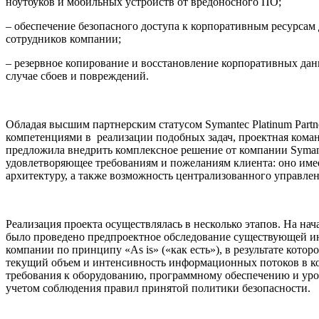
ноутбуков и мобильных устройств от вредоносного ПО;
– обеспечение безопасного доступа к корпоративным ресурсам
сотрудников компании;
– резервное копирование и восстановление корпоративных дан
случае сбоев и повреждений.
Обладая высшим партнерским статусом Symаntec Platinum Partn
компетенциями в реализации подобных задач, проектная команд
предложила внедрить комплексное решение от компании Symаn
удовлетворяющее требованиям и пожеланиям клиента: оно име
архитектуру, а также возможность централизованного управлен
Реализация проекта осуществлялась в несколько этапов. На нач
было проведено предпроектное обследование существующей 
компании по принципу «As is» («как есть»), в результате котор
текущий объем и интенсивность информационных потоков в к
требования к оборудованию, программному обеспечению и уро
учетом соблюдения правил принятой политики безопасности.