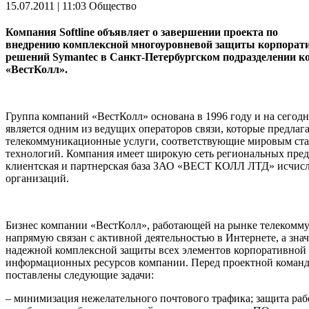
15.07.2011 | 11:03
Общество
Компания
Softline
объявляет о завершении проекта по
внедрению комплексной многоуровневой защиты корпоратив
решений
Symantec
в Санкт-Петербургском подразделении к
«ВестКолл».
Группа компаний «ВестКолл» основана в 1996 году и на сегод
является одним из ведущих операторов связи, которые предлаг
телекоммуникационные услуги, соответствующие мировым ст
технологий. Компания имеет широкую сеть региональных пред
клиентская и партнерская база ЗАО «ВЕСТ КОЛЛ ЛТД» исчисл
организаций.
Бизнес компании «ВестКолл», работающей на рынке телекомм
напрямую связан с активной деятельностью в Интернете, а знач
надежной комплексной защиты всех элементов корпоративной
информационных ресурсов компании. Перед проектной командо
поставлены следующие задачи:
– минимизация нежелательного почтового трафика; защита раб