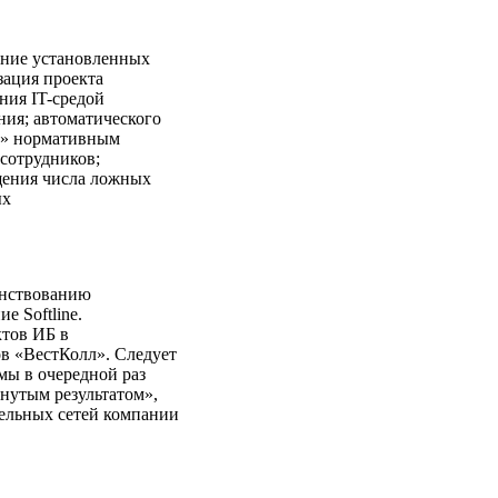
ание установленных
зация проекта
ния IT-средой
ния; автоматического
л» нормативным
 сотрудников;
щения числа ложных
ых
енствованию
 Softline.
тов ИБ в
в «ВестКолл». Следует
мы в очередной раз
гнутым результатом»,
ельных сетей компании