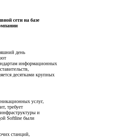
ной сети на базе
омпании
няшний день
ают
андартам информационных
ставительств,
яется десятками крупных
уникационных услуг,
ит, требует
 инфраструктуры и
й Softline были
очих станций,