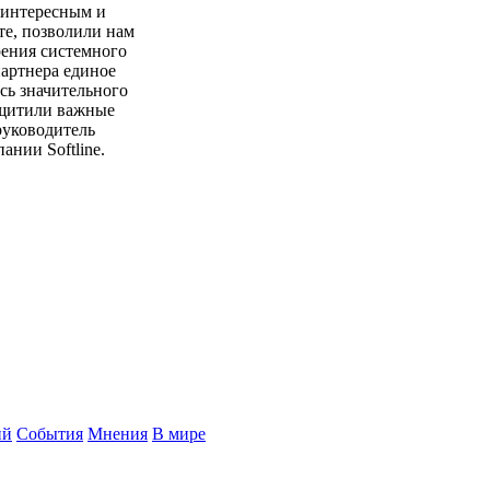
 интересным и
те, позволили нам
рения системного
партнера единое
ись значительного
ащитили важные
руководитель
нии Softline.
ий
События
Мнения
В мире