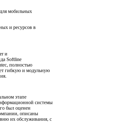
 для мобильных
ных и ресурсов в
er и
а Softline
tec, полностью
ет гибкую и модульную
ия.
альном этапе
информационной системы
ого был оценен
омпании, описаны
вню их обслуживания, с