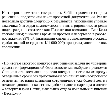
На завершающем этапе специалисты Softline провели тестиров
решений и подготовили пакет проектной документации. Реали
позволила достичь следующих результатов: упрощения управле
заказчика благодаря комплексности и интегрированности реше
подтверждения соответствия IT-политики компании «ВестКол
требованиям; снижения времени простоя и перерывов в работе
достижения 99%-ой фильтрации спама и существенного сокра
срабатываний (в среднем 1/ 1 000 000) при фильтрации почтов
сообщений.
«По итогам строгого конкурса для решения задачи по усоверш
средств информационной безопасности мы выбрали предложение
Специалисты компании провели внедрение нескольких продук
отведённые сроки без приостановки основных бизнес-процессо
отметить, что наши компании сотрудничают уже более 3 лет, и 
остались довольны качеством работы нашего партнера и дости
– говорит Юрий Патин, начальник отдела локальных вычислит
«ВестКолл».