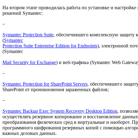
На втором этапе проводилась работа по установке и настройке
решений Symantec:
–
Symantec Protection Suite
, обеспечившего комплексную защиту 
(
Symantec
Protection Suite Enterprise Edition for Endpoints
), электронной по
(Symantec
Mail Security for Exchange
) и веб-трафика (Symantec Web Gateway
–
Symantec Protection for SharePoint Servers
, обеспечившего защиту
SharePoint от проникновения зараженных файлов;
–
Symantec Backup Exec System Recovery Desktop Edition
, позвол
осуществлять резервное копирование и восстановление данны
преобразования физических сред в виртуальные и наоборот. П
программного шифрования резервных копий с помощью алгор
важных деловых данных.