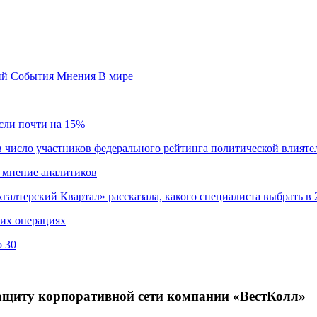
ий
События
Мнения
В мире
сли почти на 15%
 число участников федерального рейтинга политической влияте
 мнение аналитиков
хгалтерский Квартал» рассказала, какого специалиста выбрать в 
ких операциях
о 30
защиту корпоративной сети компании «ВестКолл»